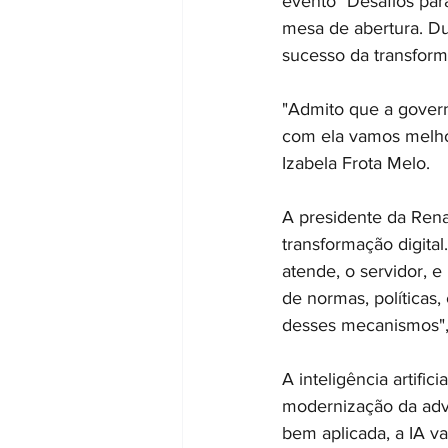
evento "Desafios para
mesa de abertura. Dur
sucesso da transforma
"Admito que a govern
com ela vamos melhor
Izabela Frota Melo.
A presidente da Ren
transformação digita
atende, o servidor, 
de normas, políticas
desses mecanismos",
A inteligência artifi
modernização da advo
bem aplicada, a IA vai