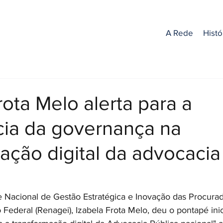
A Rede
Histó
rota Melo alerta para a
cia da governança na
ação digital da advocacia
 Nacional de Gestão Estratégica e Inovação das Procurad
o Federal (Renagei), Izabela Frota Melo, deu o pontapé inic