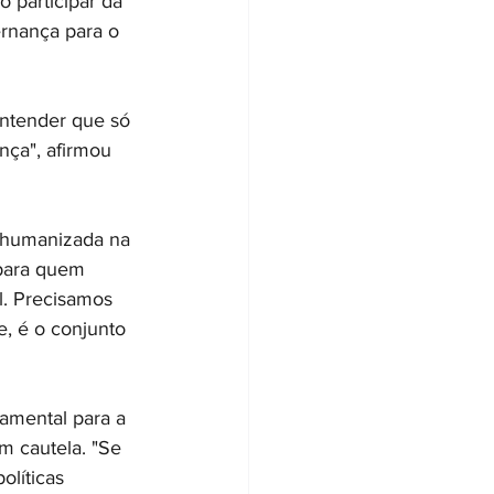
 participar da 
ernança para o 
ntender que só 
nça", afirmou 
 humanizada na 
 para quem 
l. Precisamos 
, é o conjunto 
damental para a 
m cautela. "Se 
olíticas 