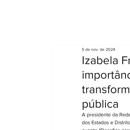
Rede Nacional de Governança, Estratégia
e Inovação da Advocacia Pública Brasileira
5 de nov. de 2024
Izabela F
importân
transform
pública
A presidente da Rede
dos Estados e Distrit