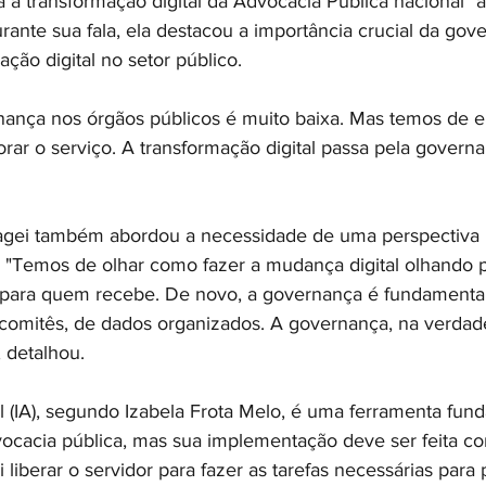
 a transformação digital da Advocacia Pública nacional" ao
ante sua fala, ela destacou a importância crucial da gov
ção digital no setor público.
ança nos órgãos públicos é muito baixa. Mas temos de e
ar o serviço. A transformação digital passa pela governa
agei também abordou a necessidade de uma perspectiva
l. "Temos de olhar como fazer a mudança digital olhando
e para quem recebe. De novo, a governança é fundamenta
, comitês, de dados organizados. A governança, na verdade
 detalhou.
cial (IA), segundo Izabela Frota Melo, é uma ferramenta fun
cacia pública, mas sua implementação deve ser feita co
 liberar o servidor para fazer as tarefas necessárias para p