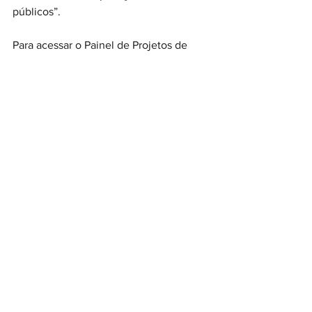
públicos”.
Para acessar o Painel de Projetos de 
I.A., 
clique aqui
Ver tudo
Posts recentes